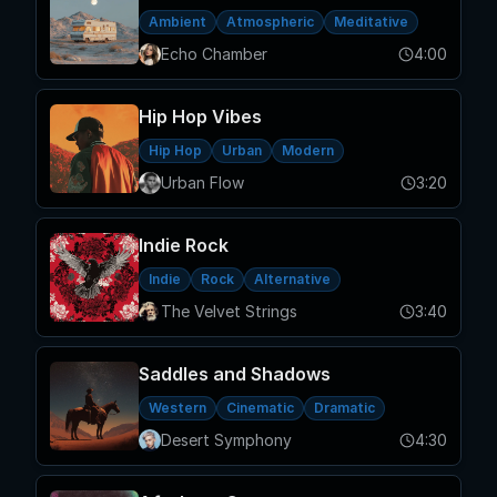
Ambient
Atmospheric
Meditative
Echo Chamber
4:00
Hip Hop Vibes
Hip Hop
Urban
Modern
Urban Flow
3:20
Indie Rock
Indie
Rock
Alternative
The Velvet Strings
3:40
Saddles and Shadows
Western
Cinematic
Dramatic
Desert Symphony
4:30