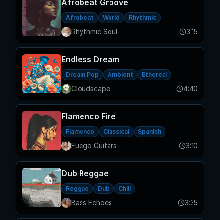
Afrobeat Groove
Afrobeat
World
Rhythmic
Rhythmic Soul
3:15
Endless Dream
Dream Pop
Ambient
Ethereal
Cloudscape
4:40
Flamenco Fire
Flamenco
Classical
Spanish
Fuego Guitars
3:10
Dub Reggae
Reggae
Dub
Chill
Bass Echoes
3:35