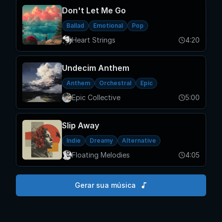
Don't Let Me Go
Ballad
Emotional
Pop
Heart Strings
4:20
Undecim Anthem
Anthem
Orchestral
Epic
Epic Collective
5:00
Slip Away
Indie
Dreamy
Alternative
Floating Melodies
4:05
Gerar sua música