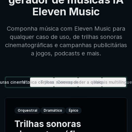
Eleven Music
Componha música com Eleven Music para
qualquer caso de uso, de trilhas sonoras
cinematográficas e campanhas publicitárias
a jogos, podcasts e mais.
turas cinematográficas
Música corporativa
Trilhas sonoras de jogos
Corresponder a qualquer humor
Vocais multilíngu
Orquestral
Dramático
Épico
Trilhas sonoras