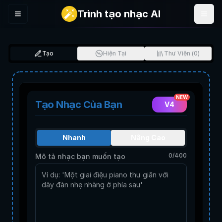
Trình tạo nhạc AI
Menu
Tạo
Hiện Tại
Thư Viện
(
0
)
NEW
Tạo Nhạc Của Bạn
V4
Nhanh
Nâng Cao
0
/
400
Mô tả nhạc bạn muốn tạo