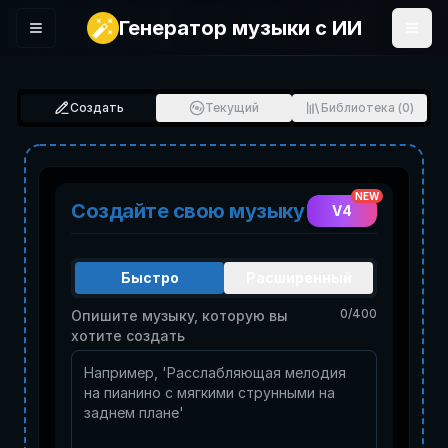
Генератор музыки с ИИ
Menu
Создать
Текущий
Библиотека
(
0
)
NEW
Создайте свою музыку
V4
Быстро
Расширенный
0
/
400
Опишите музыку, которую вы
хотите создать