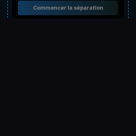
Commencer la séparation
Découvrez la Puissance de la
Technologie du Générateur de
Musique IA
Explorez comment notre Générateur de Musique IA
révolutionne le processus de création musicale.
Découvrez les dernières tendances, idées et mises à jour
dans la technologie de génération musicale par IA.