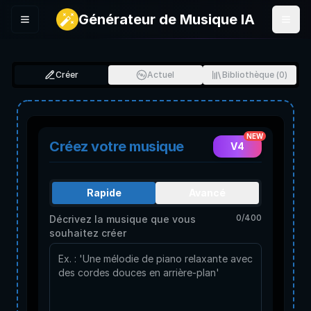
Générateur de Musique IA
Menu
Créer
Actuel
Bibliothèque
(
0
)
NEW
Créez votre musique
V4
Rapide
Avancé
0
/
400
Décrivez la musique que vous
souhaitez créer