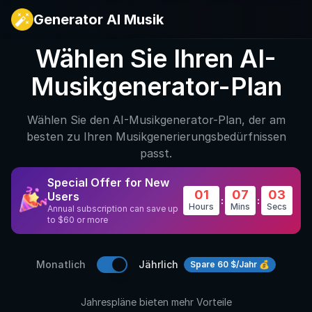
Generator AI Musik
Wählen Sie Ihren AI-
Musikgenerator-Plan
Wählen Sie den AI-Musikgenerator-Plan, der am
besten zu Ihren Musikgenerierungsbedürfnissen
passt.
Special Offer for New
01
07
02
Users
:
:
Hours
Mins
Secs
Annual subscription can save up
to $60 or more
Monatlich
Jährlich
Spare 60 $/Jahr 💰
Jahrespläne bieten mehr Vorteile