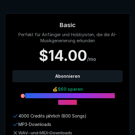
Basic
Perfekt für Anfänger und Hobbyisten, die die AI-
Musikgenerierung erkunden
$14.00
/mo
Abonnieren
💰
$60 sparen
🎯
Sofort 4000 Credits mit dem Jahresplan
erhalten
4000 Credits jährlich (800 Songs)
MP3-Downloads
WAV- und MIDI-Downloads