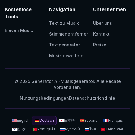
Kostenlose
Navigation
Unternehmen
Tools
Text zu Musik
Über uns
Eleven Music
Stimmenentferner
Kontakt
Textgenerator
Preise
Musik erweitern
© 2025 Generator AI-Musikgenerator. Alle Rechte
vorbehalten.
Nutzungsbedingungen
Datenschutzrichtlinie
English
Deutsch
日本語
Español
Français
한국어
Português
Русский
ไทย
Tiếng Việt